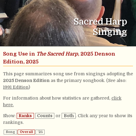
Sacred Harp
Singing
Song Use in
The Sacred Harp
, 2025 Denson
Edition, 2025
This page summarizes song use from singings adopting the
2025 Denson Edition
as the primary songbook. (See also:
1991 Edition
)
For information about how statistics are gathered,
click
here.
Show:
Ranks
Counts
or
Both
. Click any year to show its
rankings.
Song
Overall
’25